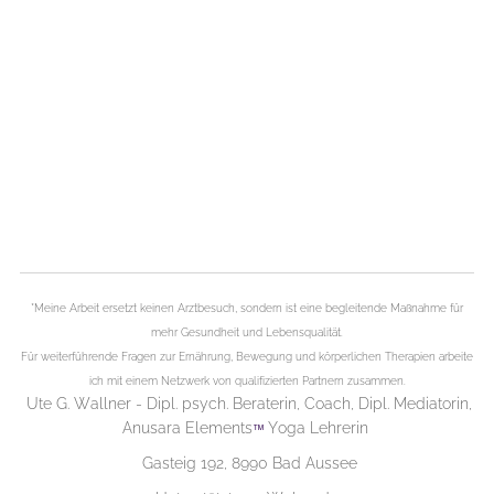
*Meine Arbeit ersetzt keinen Arztbesuch, sondern ist eine begleitende Maßnahme für
mehr Gesundheit und Lebensqualität.
Für weiterführende Fragen zur Ernährung, Bewegung und körperlichen Therapien arbeite
ich mit einem Netzwerk von qualifizierten Partnern zusammen.
Ute G. Wallner - Dipl. psych. Beraterin, Coach, Dipl. Mediatorin,
Anusara Elements
Yoga Lehrerin
™
Gasteig 192, 8990 Bad Aussee